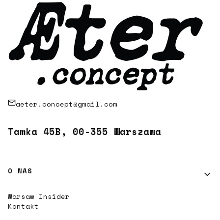
aeter.concept@gmail.com
Tamka 45B, 00-355 Warszawa
Linki w stopce
O NAS
Warsaw Insider
Kontakt