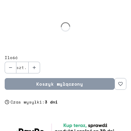
Wybierz wariant produktu:
Poszczególne warianty mogą różnić się ceną
*
rozmiar
Wybierz
Ilość
szt.
Koszyk wyłączony
Czas wysyłki:
3 dni