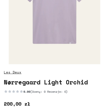
Les Deux
Nørregaard Light Orchid
0.00
(Oceny: 0 Recenzje: 0)
Cena
200,00 zł