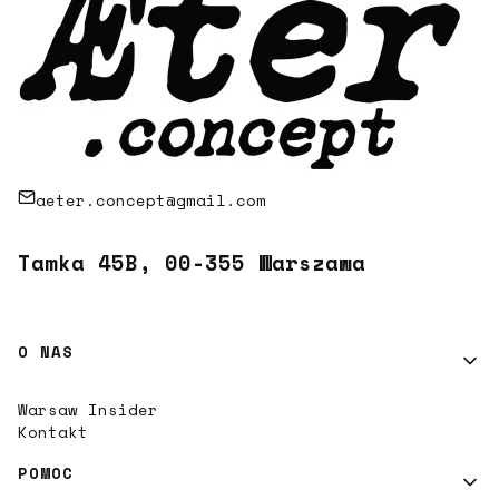
aeter.concept@gmail.com
Tamka 45B, 00-355 Warszawa
Linki w stopce
O NAS
Warsaw Insider
Kontakt
POMOC