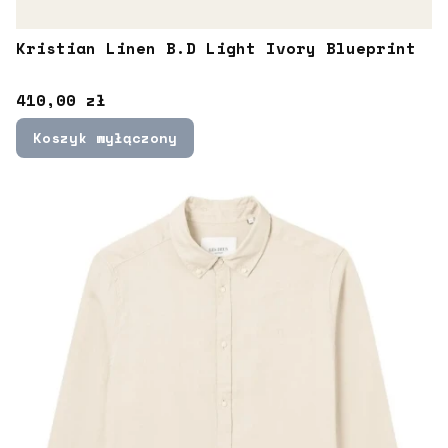
Kristian Linen B.D Light Ivory Blueprint
Cena
410,00 zł
Koszyk wyłączony