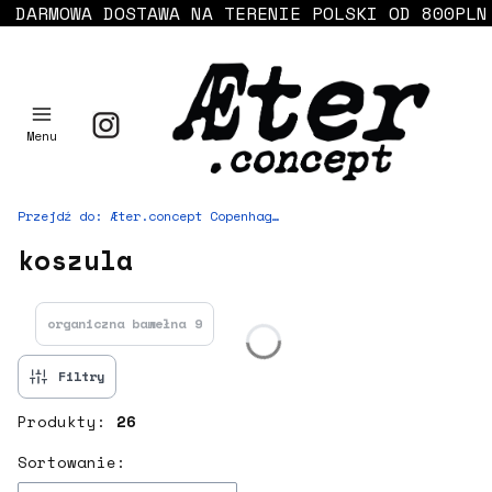
DARMOWA DOSTAWA NA TERENIE POLSKI OD 800PLN
Menu
Przejdź do:
Æter.concept Copenhagen in Warsaw
koszula
organiczna bawełna
9
Filtry
Produkty:
26
Lista produktów
Sortowanie: