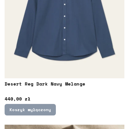
Desert Reg Dark Navy Melange
Cena
440,00 zł
Koszyk wyłączony