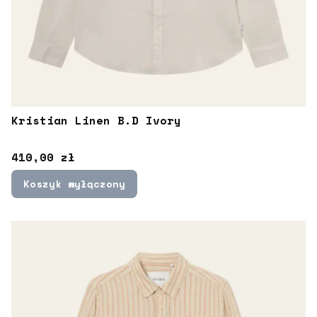
Kristian Linen B.D Ivory
Cena
410,00 zł
Koszyk wyłączony