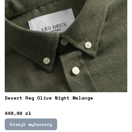
Desert Reg Olive Night Melange
Cena
440,00 zł
Koszyk wyłączony