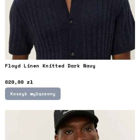
Floyd Linen Knitted Dark Navy
Cena
620,00 zł
Koszyk wyłączony