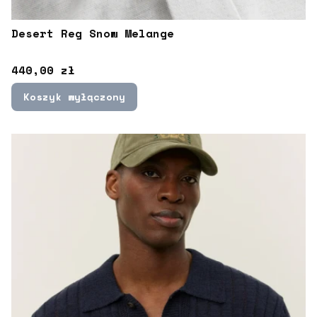
Desert Reg Snow Melange
Cena
440,00 zł
Koszyk wyłączony