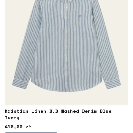
Kristian Linen B.D Washed Denim Blue
Ivory
Cena
410,00 zł