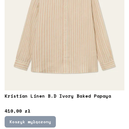
Kristian Linen B.D Ivory Baked Papaya
Cena
410,00 zł
Koszyk wyłączony