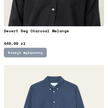
Desert Reg Charcoal Melange
Cena
440,00 zł
Koszyk wyłączony