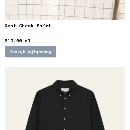
Kent Check Shirt
Cena
610,00 zł
Koszyk wyłączony