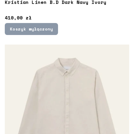
Kristian Linen B.D Dark Navy Ivory
Cena
410,00 zł
Koszyk wyłączony