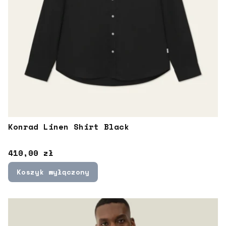
Konrad Linen Shirt Black
Cena
410,00 zł
Koszyk wyłączony