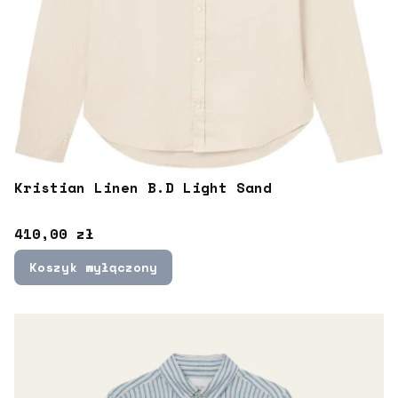
Kristian Linen B.D Light Sand
Cena
410,00 zł
Koszyk wyłączony