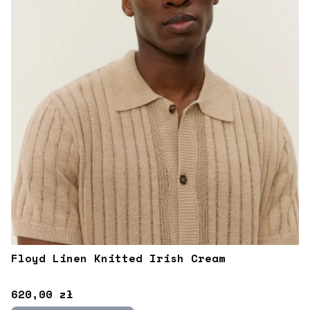
Floyd Linen Knitted Irish Cream
Cena
620,00 zł