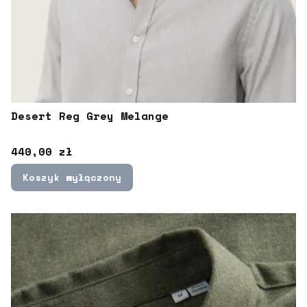
Desert Reg Grey Melange
Cena
440,00 zł
Koszyk wyłączony