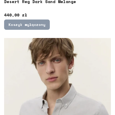
Desert Reg Dark Sand Melange
Cena
440,00 zł
Koszyk wyłączony