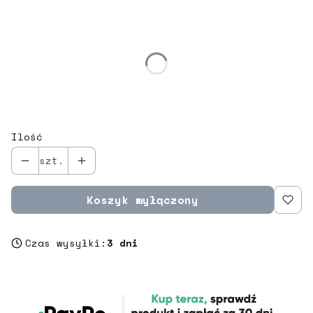
Wybierz wariant produktu:
Poszczególne warianty mogą różnić się ceną
*
rozmiar
Wybierz
Ilość
szt.
Koszyk wyłączony
Czas wysyłki:
3 dni