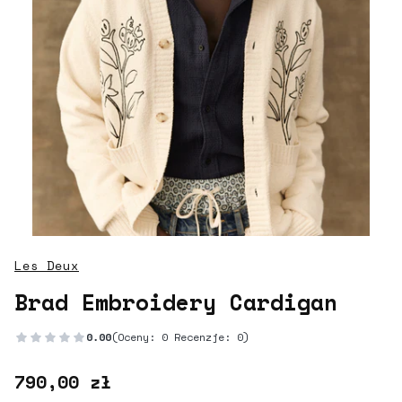
Les Deux
Brad Embroidery Cardigan
0.00
(Oceny: 0 Recenzje: 0)
Cena
790,00 zł