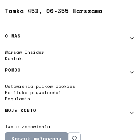
Tamka 45B, 00-355 Warszawa
Linki w stopce
O NAS
Warsaw Insider
Kontakt
POMOC
Ustawienia plików cookies
Polityka prywatności
Regulamin
MOJE KONTO
Twoje zamówienia
Ustawienia konta
Koszyk wyłączony
Ulubione