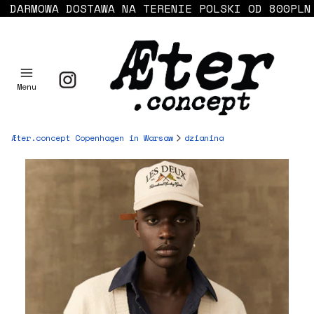
DARMOWA DOSTAWA NA TERENIE POLSKI OD 800PLN
Menu
Æter.concept Copenhagen in Warsaw
dzianina