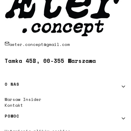
aeter.concept@gmail.com
Tamka 45B, 00-355 Warszawa
Linki w stopce
O NAS
Warsaw Insider
Kontakt
POMOC